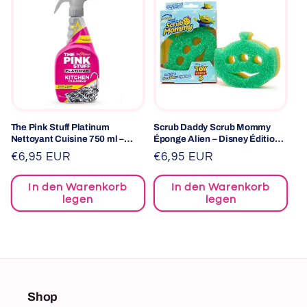
The Pink Stuff Platinum
Scrub Daddy Scrub Mommy
Nettoyant Cuisine 750 ml –
Éponge Alien – Disney Édition
Spray Puissant contre la
Limitée – Éponge de nettoyage
Normaler
€6,95 EUR
Normaler
€6,95 EUR
Graisse, la Saleté et les Dépôts
double face
Preis
Preis
In den Warenkorb
In den Warenkorb
legen
legen
Shop