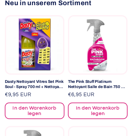
Neu in unserem Sortiment
Dasty Nettoyant Vitres Set Pink
The Pink Stuff Platinum
Soul - Spray 700 ml + Nettoyant
Nettoyant Salle de Bain 750 ml
microfibres
– Spray Puissant contre le
Normaler
€9,95 EUR
Normaler
€6,95 EUR
Calcaire et les Résidus de
Preis
Preis
Savon
In den Warenkorb
In den Warenkorb
legen
legen