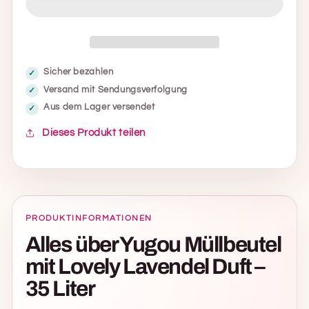
Duft
Duft
–
–
35
35
Liter
Liter
Sicher bezahlen
verringern
erhöhen
Versand mit Sendungsverfolgung
Aus dem Lager versendet
Dieses Produkt teilen
PRODUKTINFORMATIONEN
Alles über Yugou Müllbeutel
mit Lovely Lavendel Duft –
35 Liter