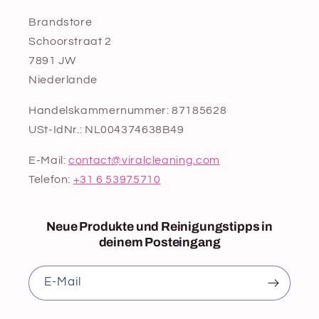
Brandstore
Schoorstraat 2
7891 JW
Niederlande
Handelskammernummer: 87185628
USt-IdNr.: NL004374638B49
E-Mail:
contact@viralcleaning.com
Telefon:
+31 6 53975710
Neue Produkte und Reinigungstipps in
deinem Posteingang
E‑Mail