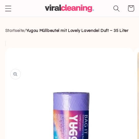
Direkt
zum
Warenko
Inhalt
Startseite
/
Yugou Müllbeutel mit Lovely Lavendel Duft – 35 Liter
rekt zu den
oduktinformationen