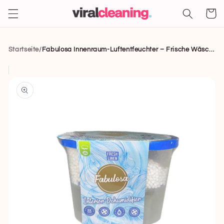
Direkt
zum
Warenko
Inhalt
Startseite
/
Fabulosa Innenraum-Luftentfeuchter – Frische Wäsche
rekt zu den
oduktinformationen