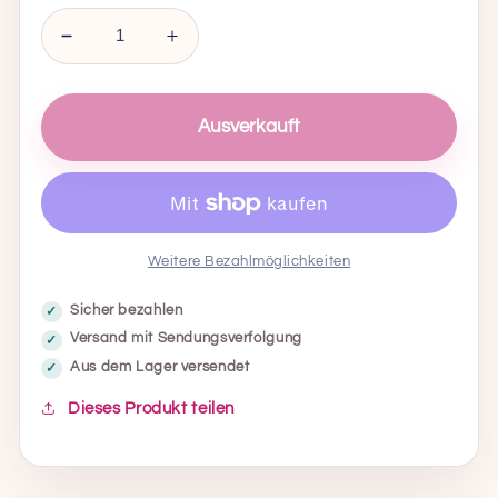
Anzahl
Anzahl
für
für
Fabulosa
Fabulosa
Innenraum-
Innenraum-
Ausverkauft
Luftentfeuchter
Luftentfeuchter
–
–
Frische
Frische
Wäsche
Wäsche
verringern
erhöhen
Weitere Bezahlmöglichkeiten
Sicher bezahlen
Versand mit Sendungsverfolgung
Aus dem Lager versendet
Dieses Produkt teilen