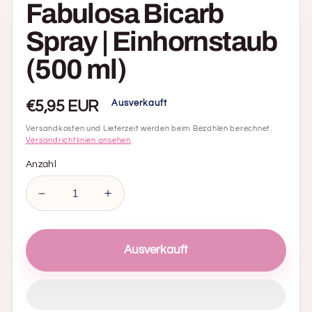
Fabulosa Bicarb
Spray | Einhornstaub
(500 ml)
Normaler
€5,95 EUR
Ausverkauft
Preis
Versandkosten und Lieferzeit werden beim Bezahlen berechnet.
Versandrichtlinien ansehen
.
Anzahl
Anzahl
Anzahl
für
für
Fabulosa
Fabulosa
Bicarb
Bicarb
Ausverkauft
Spray
Spray
|
|
Einhornstaub
Einhornstaub
(500
(500