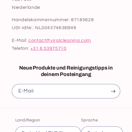
Niederlande
Handelskammernummer: 87185628
USt-IdNr.: NL004374638B49
E-Mail:
contact@viralcleaning.com
Telefon:
+31 6 53975710
Neue Produkte und Reinigungstipps in
deinem Posteingang
E‑Mail
Land/Region
Sprache