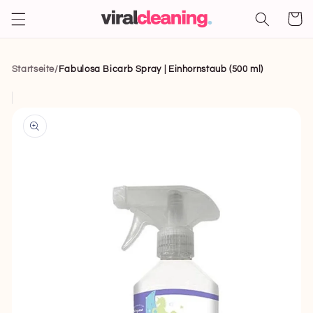
Direkt
zum
Warenko
Inhalt
Startseite
/
Fabulosa Bicarb Spray | Einhornstaub (500 ml)
rekt zu den
oduktinformationen