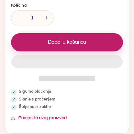
Količina
Smanjite
Povećaj
količinu
količinu
za
za
The
The
Dodaj u košaricu
Pink
Pink
Stuff
Stuff
Pjena
Pjena
za
za
kupaonicu
kupaonicu
750ml
750ml
-
-
Sigurno plaćanje
12
12
pakiranje
pakiranje
Slanje s praćenjem
Šaljemo iz zalihe
Podijelite ovaj proizvod