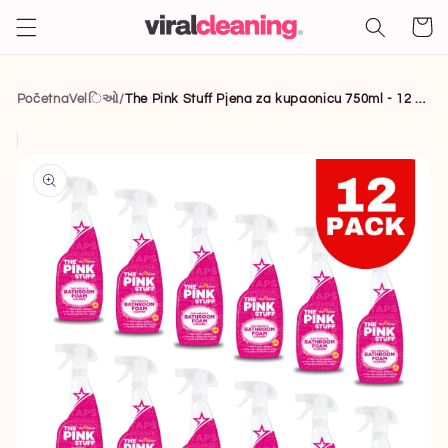
Odmah
na
Košaric
sadržaj
PočetnaVelિઓ
/
The Pink Stuff Pjena za kupaonicu 750ml - 12 pakiranje
Izravno na
informacije
o
proizvodu