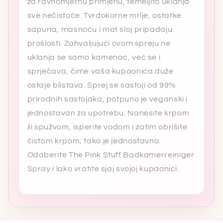
za ravnomjernu primjenu, temeljito uklanja
sve nečistoće. Tvrdokorne mrlje, ostatke
sapuna, masnoću i mat sloj pripadaju
prošlosti. Zahvaljujući ovom spreju ne
uklanja se samo kamenac, već se i
sprječava, čime vaša kupaonica duže
ostaje blistava. Sprej se sastoji od 99%
prirodnih sastojaka, potpuno je veganski i
jednostavan za upotrebu. Nanesite krpom
ili spužvom, isperite vodom i zatim obrišite
čistom krpom; tako je jednostavno.
Odaberite The Pink Stuff Badkamerreiniger
Spray i lako vratite sjaj svojoj kupaonici.