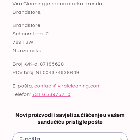
ViralCleaning je robna marka brenda
Brandstore.
Brandstore
Schoorstraat 2
7891 JW
Nizozemska
Broj KvK-a: 87185628
PDV broj: NL004374638B49
E-pošta:
contact@viralcleaning.com
Telefon:
+31 6 53975710
Novi proizvodi i savjeti za čišćenje u vašem
sandučiću pristigle pošte
E-pošta