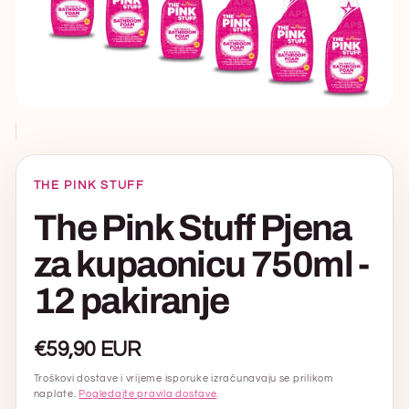
Otvori
medij
1
u
modalnom
prozoru
THE PINK STUFF
The Pink Stuff Pjena
za kupaonicu 750ml -
12 pakiranje
Uobičajena
€59,90 EUR
cijena
Troškovi dostave i vrijeme isporuke izračunavaju se prilikom
naplate.
Pogledajte pravila dostave
.