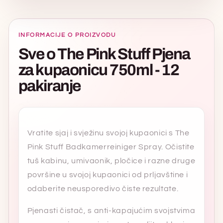
INFORMACIJE O PROIZVODU
Sve o The Pink Stuff Pjena
za kupaonicu 750ml - 12
pakiranje
Vratite sjaj i svježinu svojoj kupaonici s The
Pink Stuff Badkamerreiniger Spray. Očistite
tuš kabinu, umivaonik, pločice i razne druge
površine u svojoj kupaonici od prljavštine i
odaberite neusporedivo čiste rezultate.
Pjenasti čistač, s anti-kapajućim svojstvima