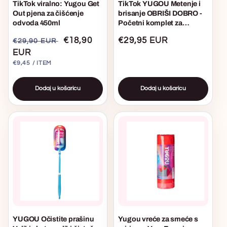
TikTok viralno: Yugou Get
TikTok YUGOU Metenje i
Out pjena za čišćenje
brisanje OBRIŠI DOBRO -
odvoda 450ml
Početni komplet za
metenje i brisanje
Uobičajena
Akcijska
€18,90
Uobičajena
€29,95 EUR
€29,90 EUR
cijena
EUR
cijena
cijena
JEDINIČNA
PO
€9,45
/
ITEM
CIJENA
Dodaj u košaricu
Dodaj u košaricu
YUGOU Očistite prašinu
Yugou vreće za smeće s