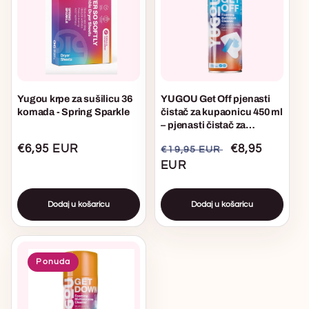
Yugou krpe za sušilicu 36
YUGOU Get Off pjenasti
komada - Spring Sparkle
čistač za kupaonicu 450 ml
– pjenasti čistač za
pločice, tuš i WC
Uobičajena
€6,95 EUR
Uobičajena
Akcijska
€8,95
€19,95 EUR
cijena
cijena
EUR
cijena
Dodaj u košaricu
Dodaj u košaricu
Ponuda