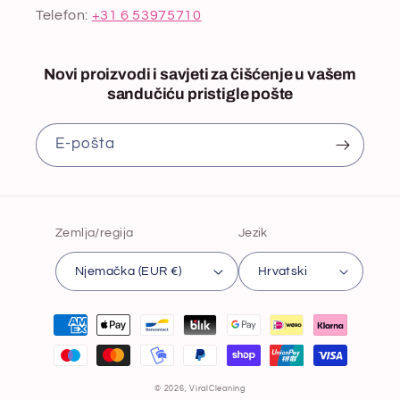
Telefon:
+31 6 53975710
Novi proizvodi i savjeti za čišćenje u vašem
sandučiću pristigle pošte
E-pošta
Zemlja/regija
Jezik
Njemačka (EUR €)
Hrvatski
Načini
plaćanja
© 2026,
ViralCleaning