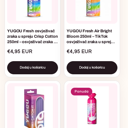
YUGOU Fresh osvježivač
YUGOU Fresh Air Bright
zraka u spreju Crisp Cotton
Bloom 250ml – TikTok
250ml – osvježivač zraka u
osvježivač zraka u spreju
spreju za dom, WC i
sa svježim cvjetnim
Uobičajena
€4,95 EUR
Uobičajena
€4,95 EUR
automobil
mirisom za dom, WC,
kupaonicu i automobil
cijena
cijena
Dodaj u košaricu
Dodaj u košaricu
Ponuda