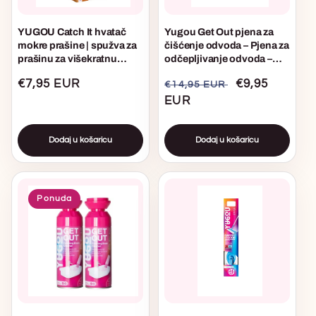
YUGOU Catch It hvatač
Yugou Get Out pjena za
mokre prašine | spužva za
čišćenje odvoda – Pjena za
prašinu za višekratnu
odčepljivanje odvoda –
uporabu
Odčepljivač za sudoper,
Uobičajena
€7,95 EUR
Uobičajena
Akcijska
€9,95
€14,95 EUR
tuš i kadu – Uklanja kosu,
masnoću i začepljenja
cijena
cijena
EUR
cijena
Dodaj u košaricu
Dodaj u košaricu
Ponuda