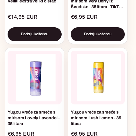
Veliki ekstra veliki čistač
mirisom Very Berry iz
Švedske - 35 litara - TikTok
viralno
Uobičajena
€14,95 EUR
Uobičajena
€6,95 EUR
cijena
cijena
Dodaj u košaricu
Dodaj u košaricu
Yugou vreće za smeće s
Yugou vreće za smeće s
mirisom Lovely Lavendel -
mirisom Lush Lemon - 35
35 litara
litara
Uobičajena
€6,95 EUR
Uobičajena
€6,95 EUR