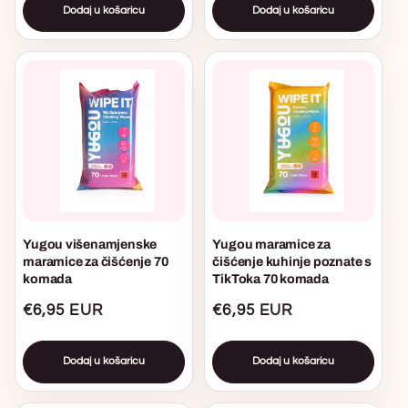
Dodaj u košaricu
Dodaj u košaricu
Yugou višenamjenske
Yugou maramice za
maramice za čišćenje 70
čišćenje kuhinje poznate s
komada
TikToka 70 komada
Uobičajena
€6,95 EUR
Uobičajena
€6,95 EUR
cijena
cijena
Dodaj u košaricu
Dodaj u košaricu