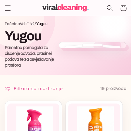
Odmah
na
Košaric
sadržaj
PočetnaVelિઓ
/
Yugou
Yugou
Pametna pomagala za
čišćenje odvoda, prašine i
podova te za osvježavanje
prostora.
Filtriranje i sortiranje
19 proizvoda