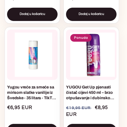
cijena
cijena
Dodaj u košaricu
Dodaj u košaricu
Ponuda
Yugou vreće za smeće sa
YUGOU Get Up pjenasti
mirisom slatke vanilije iz
čistač cijevi 450 ml – brzo
Švedske - 35 litara - TikTok
otpušavanje i dubinsko
viralno
čišćenje pjenom za
Uobičajena
€6,95 EUR
Uobičajena
Akcijska
€8,95
€19,95 EUR
odvode
cijena
cijena
EUR
cijena