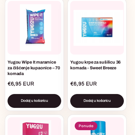
Yugou Wipe It maramice
Yugou krpe za sušilicu 36
za čišćenje kupaonice – 70
komada - Sweet Breeze
komada
Uobičajena
€6,95 EUR
Uobičajena
€6,95 EUR
cijena
cijena
Dodaj u košaricu
Dodaj u košaricu
Ponuda