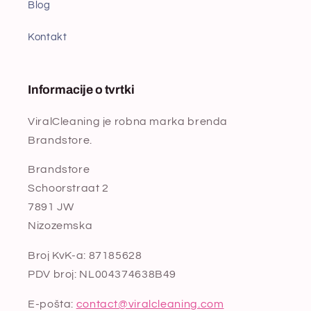
Blog
Kontakt
Informacije o tvrtki
ViralCleaning je robna marka brenda
Brandstore.
Brandstore
Schoorstraat 2
7891 JW
Nizozemska
Broj KvK-a: 87185628
PDV broj: NL004374638B49
E-pošta:
contact@viralcleaning.com