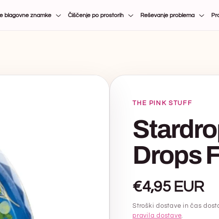
ene blagovne znamke
Čiščenje po prostorih
Reševanje problema
Pra
THE PINK STUFF
Stardr
Drops 
Običajna
€4,95 EUR
cena
Stroški dostave in čas dos
pravila dostave
.