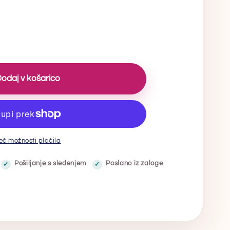
aj
o
ops
odaj v košarico
eč možnosti plačila
Pošiljanje s sledenjem
Poslano iz zaloge