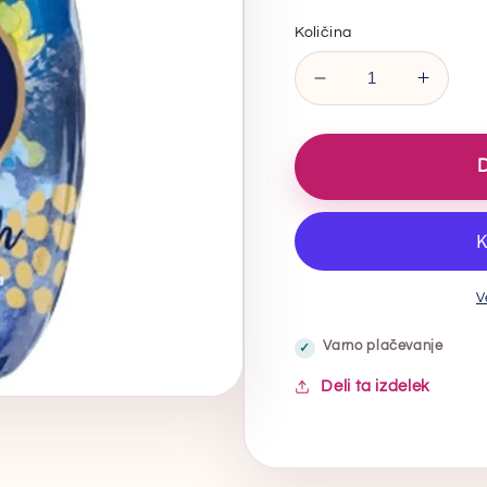
Količina
Zmanjšaj
Poveč
količino
količin
za
za
Stardrops
Stardr
D
Power
Power
Drops
Drops
Fresh
Fresh
250ml
250ml
V
Varno plačevanje
Deli ta izdelek