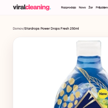
Takoj
na
Razprodaja
Novo
Žar
Priljublj
vsebino
Domov
/
Stardrops Power Drops Fresh 250ml
Pojdite
neposredno
na
informacije
o izdelku