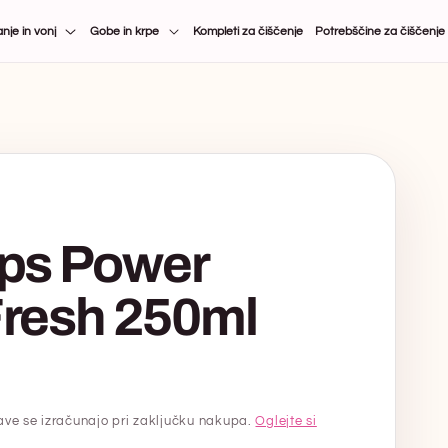
nje in vonj
Gobe in krpe
Kompleti za čiščenje
Potrebščine za čiščenje
ops Power
Fresh 250ml
tave se izračunajo pri zaključku nakupa.
Oglejte si