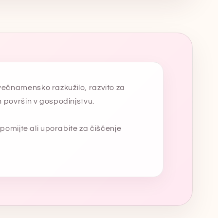
večnamensko razkužilo, razvito za
h površin v gospodinjstvu.
, pomijte ali uporabite za čiščenje