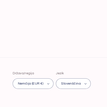
Država/regija
Jezik
Nemčija (EUR €)
Slovenščina