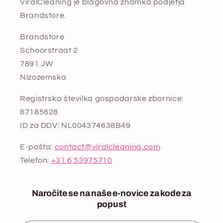
ViralCleaning je blagovna znamka podjetja
Brandstore.
Brandstore
Schoorstraat 2
7891 JW
Nizozemska
Registrska številka gospodarske zbornice:
87185628
ID za DDV: NL004374638B49
E-pošta:
contact@viralcleaning.com
Telefon:
+31 6 53975710
Naročite se na naše e-novice za kode za
popust