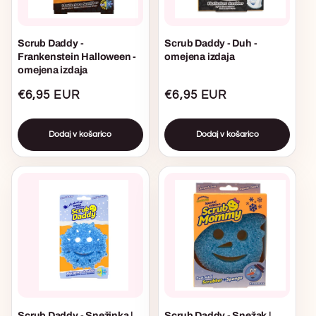
Scrub Daddy -
Scrub Daddy - Duh -
Frankenstein Halloween -
omejena izdaja
omejena izdaja
Običajna
€6,95 EUR
Običajna
€6,95 EUR
cena
cena
Dodaj v košarico
Dodaj v košarico
Scrub Daddy - Snežinka |
Scrub Daddy - Snežak |