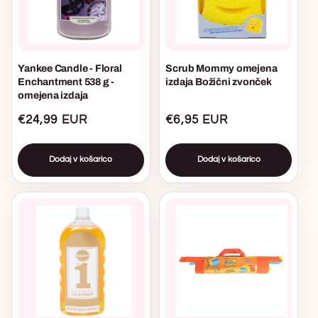
Yankee Candle - Floral
Scrub Mommy omejena
Enchantment 538 g -
izdaja Božični zvonček
omejena izdaja
Običajna
€24,99 EUR
Običajna
€6,95 EUR
cena
cena
Dodaj v košarico
Dodaj v košarico