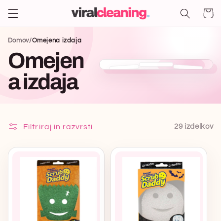
Takoj
Nakupova
na
košarica
vsebino
Domov
/
Omejena izdaja
Omejen
a izdaja
Filtriraj in razvrsti
29 izdelkov