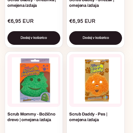
omejena izdaja
omejena izdaja
Običajna
€6,95 EUR
Običajna
€6,95 EUR
cena
cena
Dodaj v košarico
Dodaj v košarico
Scrub Mommy - Božično
Scrub Daddy - Pes |
drevo | omejena izdaja
omejena izdaja