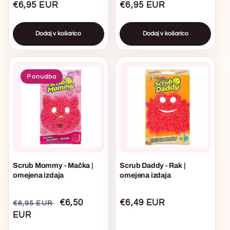
Običajna
€6,95 EUR
Običajna
€6,95 EUR
cena
cena
Dodaj v košarico
Dodaj v košarico
Ponudba
Scrub Mommy - Mačka |
Scrub Daddy - Rak |
omejena izdaja
omejena izdaja
Običajna
Akcijska
€6,50
Običajna
€6,49 EUR
€6,95 EUR
cena
EUR
cena
cena