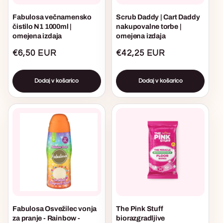
Fabulosa večnamensko
Scrub Daddy | Cart Daddy
čistilo N1 1000ml |
nakupovalne torbe |
omejena izdaja
omejena izdaja
Običajna
€6,50 EUR
Običajna
€42,25 EUR
cena
cena
Dodaj v košarico
Dodaj v košarico
Fabulosa Osvežilec vonja
The Pink Stuff
za pranje - Rainbow -
biorazgradljive