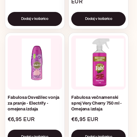
cena
cena
EUR
cena
Dodaj v košarico
Dodaj v košarico
Fabulosa Osvežilec vonja
Fabulosa večnamenski
za pranje - Electrify -
sprej Very Cherry 750 ml -
omejena izdaja
Omejena izdaja
Običajna
€6,95 EUR
Običajna
€6,95 EUR
cena
cena
Dodaj v košarico
Dodaj v košarico