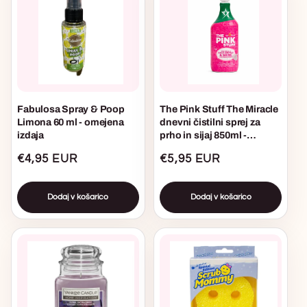
Fabulosa Spray & Poop
The Pink Stuff The Miracle
Limona 60 ml - omejena
dnevni čistilni sprej za
izdaja
prho in sijaj 850ml -
omejena izdaja
Običajna
€4,95 EUR
Običajna
€5,95 EUR
cena
cena
Dodaj v košarico
Dodaj v košarico