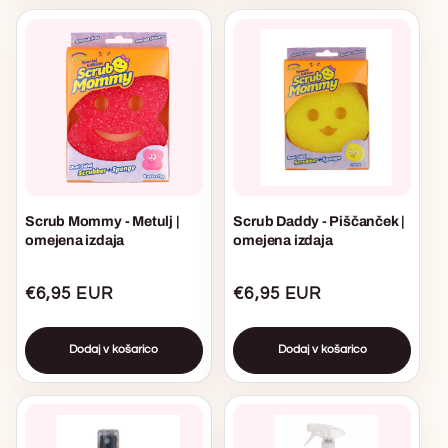
Scrub Mommy - Metulj |
Scrub Daddy - Piščanček |
omejena izdaja
omejena izdaja
Običajna
€6,95 EUR
Običajna
€6,95 EUR
cena
cena
Dodaj v košarico
Dodaj v košarico