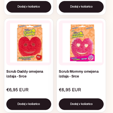
Dodaj v košarico
Dodaj v košarico
Scrub Daddy omejena
Scrub Mommy omejena
izdaja - Srce
izdaja - Srce
Običajna
€6,95 EUR
Običajna
€6,95 EUR
cena
cena
Dodaj v košarico
Dodaj v košarico