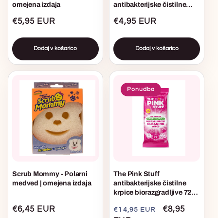
omejena izdaja
antibakterijske čistilne
krpice za tla - omejena
Običajna
€5,95 EUR
Običajna
€4,95 EUR
izdaja
cena
cena
Dodaj v košarico
Dodaj v košarico
Ponudba
Scrub Mommy - Polarni
The Pink Stuff
medved | omejena izdaja
antibakterijske čistilne
krpice biorazgradljive 72
kosov - omejena izdaja
Običajna
€6,45 EUR
Običajna
Akcijska
€8,95
€14,95 EUR