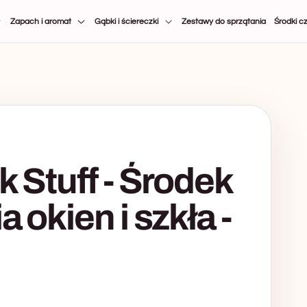
Zapach i aromat
Gąbki i ściereczki
Zestawy do sprzątania
Środki c
k Stuff - Środek
 okien i szkła -