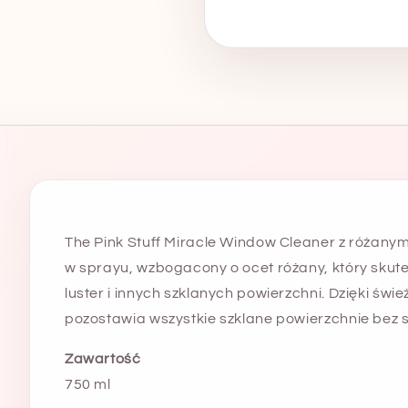
ml
750
ml
The Pink Stuff Miracle Window Cleaner z różanym
w sprayu, wzbogacony o ocet różany, który skutec
luster i innych szklanych powierzchni. Dzięki 
pozostawia wszystkie szklane powierzchnie bez 
Zawartość
750 ml