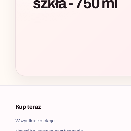
szkła - 750 ml
Kup teraz
Wszystkie kolekcje