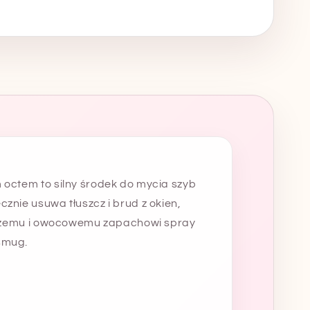
 octem to silny środek do mycia szyb
znie usuwa tłuszcz i brud z okien,
świeżemu i owocowemu zapachowi spray
smug.