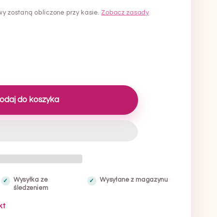
wy zostaną obliczone przy kasie.
Zobacz zasady
sz
tu
odaj do koszyka
k
Wysyłka ze
Wysyłane z magazynu
śledzeniem
kt