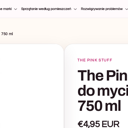
e marki
Sprzątanie według pomieszczeń
Rozwiązywanie problemów
- 750 ml
THE PINK STUFF
The Pin
do mycia
750 ml
Normalna
€4,95 EUR