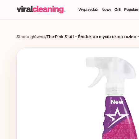
od razu
Wyprzedaż
Nowy
Grill
Popularn
do
treści
Strona główna
/
The Pink Stuff - Środek do mycia okien i szkła 
Przejdź
bezpośrednio
do informacji
o produkcie